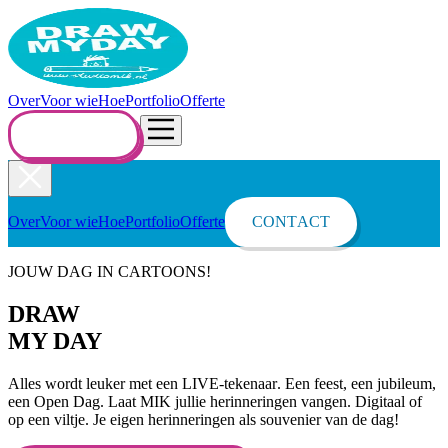
Over
Voor wie
Hoe
Portfolio
Offerte
CONTACT
Over
Voor wie
Hoe
Portfolio
Offerte
CONTACT
JOUW DAG IN CARTOONS!
DRAW
MY DAY
Alles wordt leuker met een
LIVE-tekenaar
. Een feest, een jubileum,
een Open Dag. Laat MIK jullie herinneringen vangen. Digitaal of
op een viltje. Je eigen herinneringen als souvenier van de dag!